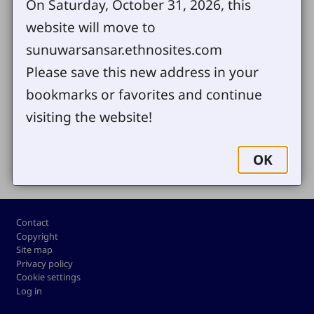
On Saturday, October 31, 2026, this
क्याप्टन मोहन बाहदुर
(748 KB)
View
website will move to
sunuwarsansar.ethnosites.com
Please save this new address in your
Send us your comments or questions
bookmarks or favorites and continue
visiting the website!
Share
OK
Footer
Contact
Copyright
Site map
Privacy policy
Cookie settings
Log in