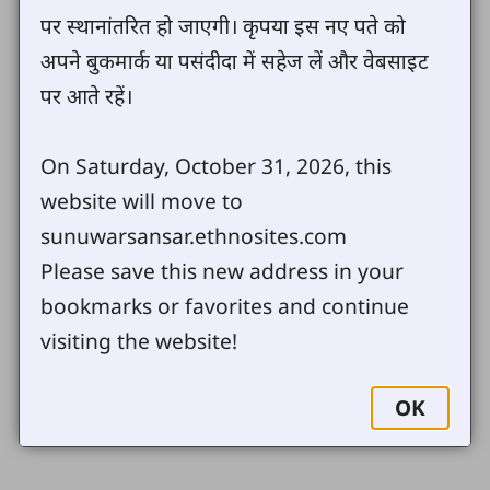
बाटोमा उहाँले एउटा अन्जिरको रूख देख्नु भयो । मध्य
पर स्थानांतरित हो जाएगी। कृपया इस नए पते को
दिनको चर्को घाम भएकोले उहाँ ठाक्नु भएको थियो । जब
अपने बुकमार्क या पसंदीदा में सहेज लें और वेबसाइट
उहाँ त्यस रूखको नजिकै आई पुग्नुभयो, उहाँले त्यस रूखमा
पर आते रहें।
कुनै फल फलेको देख्नु भएन । तब येशुले त्यस रूखलाई हेरेर
भन्नुभयो, अब देखि उसो तँबाट कसैले पनि फल नखाअोस् ।
On Saturday, October 31, 2026, this
त्यसपछि तुरून्तै नै त्यो रूख जरै देखी सुकेर मरिहाले ।
website will move to
sunuwarsansar.ethnosites.com
त्यही समयमा, येशुका बाह्र चेलाहरू पनि उहाँसंगै थिए ।
उनिहरूले यो घटना आफ्ननै आँखाकै साम्मुन्ने देखे र
Please save this new address in your
तिनीहरूले येशुको शक्त्ति देखेर साह्रै अचम्मित भए ।
bookmarks or favorites and continue
visiting the website!
OK
Send us your comments or questions