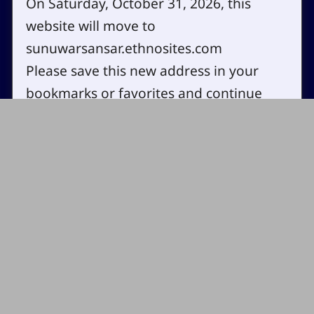
On Saturday, October 31, 2026, this
Contact
Copyright
website will move to
Site map
Privacy policy
sunuwarsansar.ethnosites.com
Cookie settings
Please save this new address in your
Log in
bookmarks or favorites and continue
visiting the website!
OK