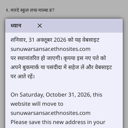
१. मारदे स्कुल लचा माल्बा ङ?
२.शिमी पाइमी आस कथा
ध्यान
३. जमुना आ कथा
शनिवार, 31 अक्तूबर 2026 को यह वेबसाइट
sunuwarsansar.ethnosites.com
४. श्येत जाइब कली वारच कने
पर स्थानांतरित हो जाएगी। कृपया इस नए पते को
५. झिल्के आ कथा
अपने बुकमार्क या पसंदीदा में सहेज लें और वेबसाइट
पर आते रहें।
६. आंम रागी कली मार पने चाप्नीनी ?
On Saturday, October 31, 2026, this
७. मद आ कथा
website will move to
८. ङो ताइब मुर आ कथा
sunuwarsansar.ethnosites.com
Please save this new address in your