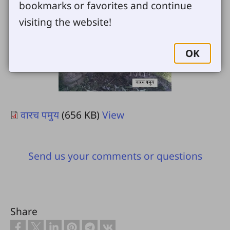
bookmarks or favorites and continue
visiting the website!
OK
वारच पमुय
(656 KB)
View
Send us your comments or questions
Share